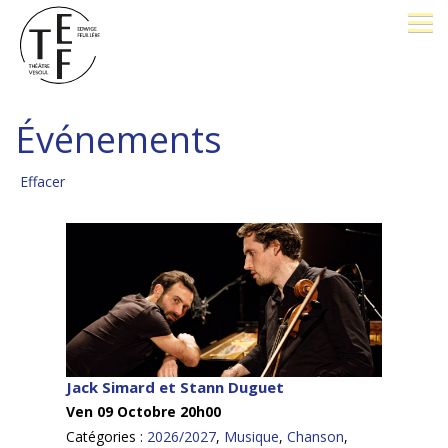
LE THÉÂTRE
Événements
BILLETTERIE
Effacer
26-27
OPÉRA PROMENADE
FESTIVAL J. BREL
PÔLE D'EXCELLENCE
Jack Simard et Stann Duguet
Ven 09 Octobre 20h00
AVEC VOUS
Catégories :
2026/2027
,
Musique
,
Chanson
,