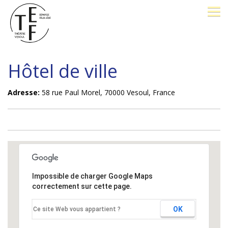
LE THÉÂTRE
Hôtel de ville
BILLETTERIE
Adresse:
58 rue Paul Morel, 70000 Vesoul, France
26-27
OPÉRA PROMENADE
FESTIVAL J. BREL
Impossible de charger Google Maps
correctement sur cette page.
PÔLE D'EXCELLENCE
OK
Ce site Web vous appartient ?
AVEC VOUS