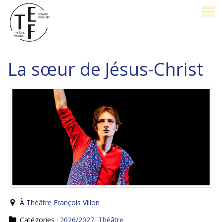
LE THÉÂTRE
La sœur de Jésus-Christ
BILLETTERIE
26-27
OPÉRA PROMENADE
FESTIVAL J. BREL
PÔLE D'EXCELLENCE
À
Théâtre François Villon
AVEC VOUS
Catégories :
2026/2027
,
Théâtre