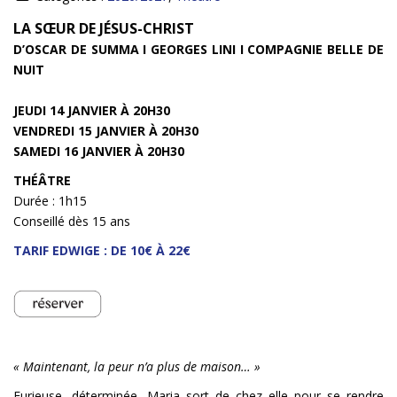
INFOS
LA SŒUR DE JÉSUS-CHRIST
D’OSCAR DE SUMMA I GEORGES LINI I COMPAGNIE BELLE DE
NUIT
JEUDI 14 JANVIER À 20H30
VENDREDI 15 JANVIER À 20H30
SAMEDI 16 JANVIER À 20H30
THÉÂTRE
Durée : 1h15
Conseillé dès 15 ans
TARIF EDWIGE : DE 10€ À 22€
« Maintenant, la peur n’a plus de maison… »
Furieuse, déterminée, Maria sort de chez elle pour se rendre