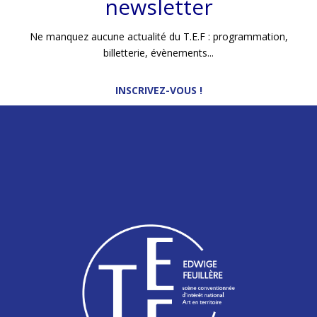
newsletter
Thibaut De Coster I
LUMIÈRES
Jérôme Dejean I
COLLABORATION DRAMATURGIQUE
Nargis Benamor
Ne manquez aucune actualité du T.E.F : programmation,
Texte traduit avec le soutien de la Maison Antoine Vitez et de
billetterie, évènements...
l'ARTCENA, traduction lauréate de l’ARTCENA
INSCRIVEZ-VOUS !