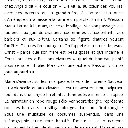
chez Angelo dit « le couillon ». Elle vit là, au cœur des Pouilles,
avec ses parents et sa grand-mère, à l’ombre d’un oncle
d’Amérique qui a laissé à la famille un pistolet Smith & Wesson.
Maria, l’arme à la main, traverse le village. Sur son passage, elle
fait peur aux gars du chantier, aux femmes et aux enfants, aux
barbiers et aux
bikers
. Certains se figent, d’autres veulent
l’arrêter. D’autres l’encouragent. On l’appelle « la sœur de Jésus-
Christ » parce que son frère est beau gosse et qu’il incarne le
Christ lors des « Passions vivantes », rituel du hameau planté
sous ce soleil d’Italie. Mais c’est une autre « Passion » qui se
joue aujourd’hui.
Maria s’avance, sur les musiques et la voix de Florence Sauveur,
au violoncelle et aux claviers. C’est un western noir, palpitant,
joué dans une langue haletante, d’une poésie intense et rapide.
Le narrateur en robe rouge Félix Vannoorenberghe représente
tous les habitants du village plongés dans un effroi tangible.
Sous une multitude de costumes suspendus, dans une
scénographie d’une rare beauté, l’acteur et la musicienne
provoquent la bascule du vieux monde patriarcal. Maria et ses