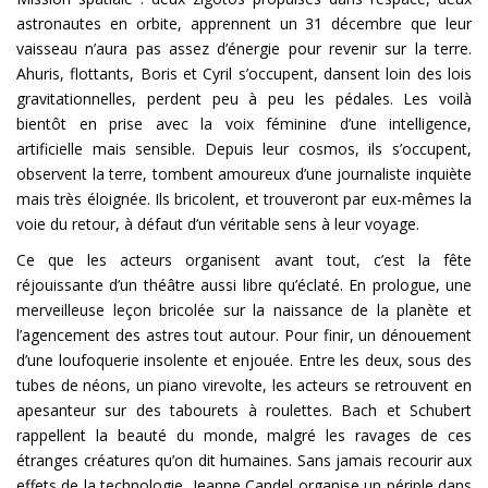
astronautes en orbite, apprennent un 31 décembre que leur
vaisseau n’aura pas assez d’énergie pour revenir sur la terre.
Ahuris, flottants, Boris et Cyril s’occupent, dansent loin des lois
gravitationnelles, perdent peu à peu les pédales. Les voilà
bientôt en prise avec la voix féminine d’une intelligence,
artificielle mais sensible. Depuis leur cosmos, ils s’occupent,
observent la terre, tombent amoureux d’une journaliste inquiète
mais très éloignée. Ils bricolent, et trouveront par eux-mêmes la
voie du retour, à défaut d’un véritable sens à leur voyage.
Ce que les acteurs organisent avant tout, c’est la fête
réjouissante d’un théâtre aussi libre qu’éclaté. En prologue, une
merveilleuse leçon bricolée sur la naissance de la planète et
l’agencement des astres tout autour. Pour finir, un dénouement
d’une loufoquerie insolente et enjouée. Entre les deux, sous des
tubes de néons, un piano virevolte, les acteurs se retrouvent en
apesanteur sur des tabourets à roulettes. Bach et Schubert
rappellent la beauté du monde, malgré les ravages de ces
étranges créatures qu’on dit humaines. Sans jamais recourir aux
effets de la technologie, Jeanne Candel organise un périple dans