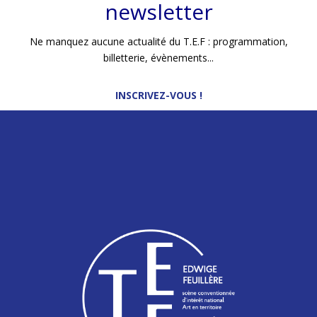
newsletter
Sarah Jacquemot-Fiumani I
PEINTURE TOILES
Marine Dillard,
Blandine Leloup I
PEINTURE PETIT THÉÂTRE
Marie Maresca I
Ne manquez aucune actualité du T.E.F : programmation,
LUMIÈRES
Vincent Perhirin I
COSTUMES
Constant Chiassai-Polin
billetterie, évènements...
INSCRIVEZ-VOUS !