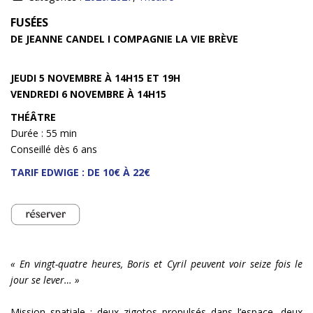
INFOS
FUSÉES
DE JEANNE CANDEL I COMPAGNIE LA VIE BRÈVE
JEUDI 5 NOVEMBRE À 14H15 ET 19H
VENDREDI 6 NOVEMBRE À 14H15
THÉÂTRE
Durée : 55 min
Conseillé dès 6 ans
TARIF EDWIGE : DE 10€ À 22€
« En vingt-quatre heures, Boris et Cyril peuvent voir seize fois le
jour se lever… »
Mission spatiale : deux zigotos propulsés dans l’espace, deux