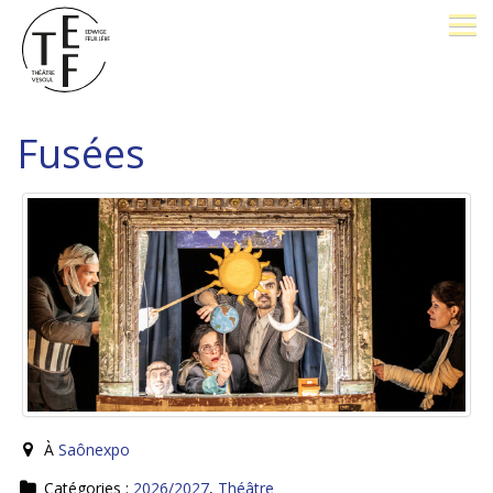
LE THÉÂTRE
Fusées
BILLETTERIE
26-27
OPÉRA PROMENADE
FESTIVAL J. BREL
PÔLE D'EXCELLENCE
À
Saônexpo
AVEC VOUS
Catégories :
2026/2027
,
Théâtre