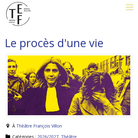
LE THÉÂTRE
Le procès d'une vie
BILLETTERIE
26-27
OPÉRA PROMENADE
FESTIVAL J. BREL
PÔLE D'EXCELLENCE
À
Théâtre François Villon
AVEC VOUS
Catégories :
2026/2027
,
Théâtre