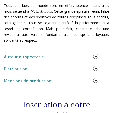
Tous les clubs du monde sont en effervescence : dans trois
mois se tiendra
MatchManiak
. Cette grande épreuve réunit l’élite
des sportifs et des sportives de toutes disciplines, tous acabits,
tous gabarits. Tous se cognent bientôt à la performance et à
l’esprit de compétition. Mais pour finir, chacun et chacune
reviendra aux valeurs fondamentales du sport : loyauté,
solidarité et respect.
+
Autour du spectacle
+
Distribution
LIVRET, CHORÉGRAPHIE
Michel Kelemenis d’après
Rock & Goal
I
+
Mentions de production
TRANSMISSION, ADAPTATION
Hannah Le Mesle, Anthony
Roques I
COMPOSITION
Ilia Osokin I
AVEC
l’Atelier chant-
PRODUCTION
Théâtre Edwige Feuillère
> LUN. 26
danse-théâtre du Pôle d’Excellence
> MAR. 27
Inscription à notre