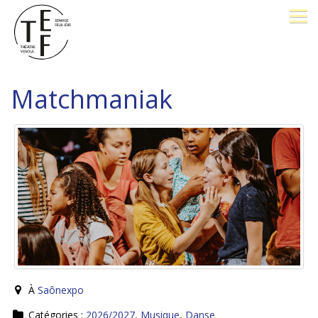
LE THÉÂTRE
Matchmaniak
BILLETTERIE
26-27
OPÉRA PROMENADE
FESTIVAL J. BREL
PÔLE D'EXCELLENCE
À
Saônexpo
AVEC VOUS
Catégories :
2026/2027
,
Musique
,
Danse