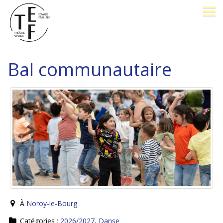
LE THÉÂTRE
Bal communautaire
BILLETTERIE
26-27
OPÉRA PROMENADE
FESTIVAL J. BREL
PÔLE D'EXCELLENCE
À
Noroy-le-Bourg
AVEC VOUS
Catégories :
2026/2027
,
Danse