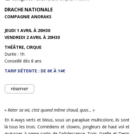
INFOS
DRACHE NATIONALE
COMPAGNIE ANORAKS
JEUDI 1 AVRIL À 20H30
VENDREDI 2 AVRIL À 20H30
THÉÂTRE, CIRQUE
Durée : 1h
Conseillé dès 8 ans
TARIF DÉTENTE : DE 6€ À 14€
« Rater sa vie, c’est quand même chaud, quoi… »
En K-ways verts et bleus, sous un parapluie multicolore, ils sont
là tous les trois. Comédiens et clowns, jongleurs de haut vol et
gugusses à peine sortis de l’adolescence. Tom, Gaëlle et Denis