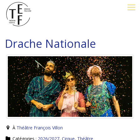
LE THÉÂTRE
Drache Nationale
BILLETTERIE
26-27
OPÉRA PROMENADE
FESTIVAL J. BREL
PÔLE D'EXCELLENCE
À
Théâtre François Villon
AVEC VOUS
Catégories :
2026/2027
,
Cirque
,
Théâtre