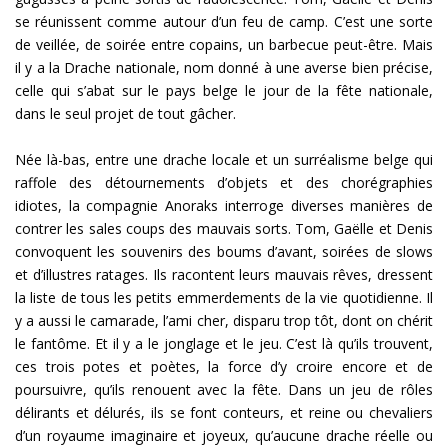
se réunissent comme autour d’un feu de camp. C’est une sorte
de veillée, de soirée entre copains, un barbecue peut-être. Mais
il y a la Drache nationale, nom donné à une averse bien précise,
celle qui s’abat sur le pays belge le jour de la fête nationale,
dans le seul projet de tout gâcher.
Née là-bas, entre une drache locale et un surréalisme belge qui
raffole des détournements d’objets et des chorégraphies
idiotes, la compagnie Anoraks interroge diverses manières de
contrer les sales coups des mauvais sorts. Tom, Gaëlle et Denis
convoquent les souvenirs des boums d’avant, soirées de slows
et d’illustres ratages. Ils racontent leurs mauvais rêves, dressent
la liste de tous les petits emmerdements de la vie quotidienne. Il
y a aussi le camarade, l’ami cher, disparu trop tôt, dont on chérit
le fantôme. Et il y a le jonglage et le jeu. C’est là qu’ils trouvent,
ces trois potes et poètes, la force d’y croire encore et de
poursuivre, qu’ils renouent avec la fête. Dans un jeu de rôles
délirants et délurés, ils se font conteurs, et reine ou chevaliers
d’un royaume imaginaire et joyeux, qu’aucune drache réelle ou