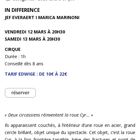
INFOS
IN DIFFERENCE
JEF EVERAERT I MARICA MARINONI
VENDREDI 12 MARS À 20H30
SAMEDI 13 MARS À 20H30
CIRQUE
Durée : 1h
Conseillé dès 8 ans
TARIF EDWIGE : DE 10€ À 22€
«
Deux circassiens réinventent la roue Cyr… »
Ils apparaissent couchés, à l’intérieur d’une roue en acier, grand
cercle brillant, objet unique du spectacle. Cet objet, c’est la roue
Cyr, à la fois frontière tangible, ligne des fractures et point de