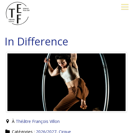
LE THÉÂTRE
In Difference
BILLETTERIE
26-27
OPÉRA PROMENADE
FESTIVAL J. BREL
PÔLE D'EXCELLENCE
À
Théâtre François Villon
AVEC VOUS
Catégories :
2026/2027
,
Cirque