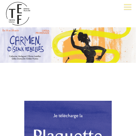
LE THÉÂTRE
BILLETTERIE
26-27
OPÉRA PROMENADE
FESTIVAL J. BREL
PÔLE D'EXCELLENCE
AVEC VOUS