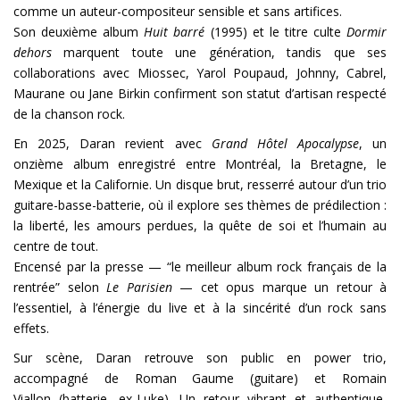
comme un auteur-compositeur sensible et sans artifices.
Son deuxième album
Huit barré
(1995) et le titre culte
Dormir
dehors
marquent toute une génération, tandis que ses
collaborations avec Miossec, Yarol Poupaud, Johnny, Cabrel,
Maurane ou Jane Birkin confirment son statut d’artisan respecté
de la chanson rock.
En 2025, Daran revient avec
Grand Hôtel Apocalypse
, un
onzième album enregistré entre Montréal, la Bretagne, le
Mexique et la Californie. Un disque brut, resserré autour d’un trio
guitare-basse-batterie, où il explore ses thèmes de prédilection :
la liberté, les amours perdues, la quête de soi et l’humain au
centre de tout.
Encensé par la presse — “le meilleur album rock français de la
rentrée” selon
Le Parisien
— cet opus marque un retour à
l’essentiel, à l’énergie du live et à la sincérité d’un rock sans
effets.
Sur scène, Daran retrouve son public en power trio,
accompagné de Roman Gaume (guitare) et Romain
Viallon (batterie, ex-Luke). Un retour vibrant et authentique,