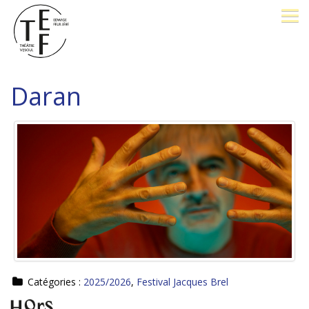
LE THÉÂTRE
Daran
BILLETTERIE
26-27
OPÉRA PROMENADE
FESTIVAL J. BREL
PÔLE D'EXCELLENCE
Catégories :
2025/2026
,
Festival Jacques Brel
AVEC VOUS